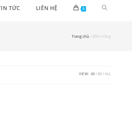
TIN TỨC
LIÊN HỆ
0
Trang chủ
»
đầm trắng
VIEW:
40
80
ALL