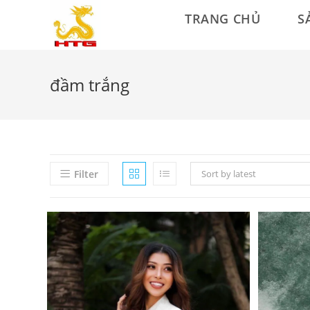
Skip
TRANG CHỦ
S
to
content
đầm trắng
Filter
Sort by latest