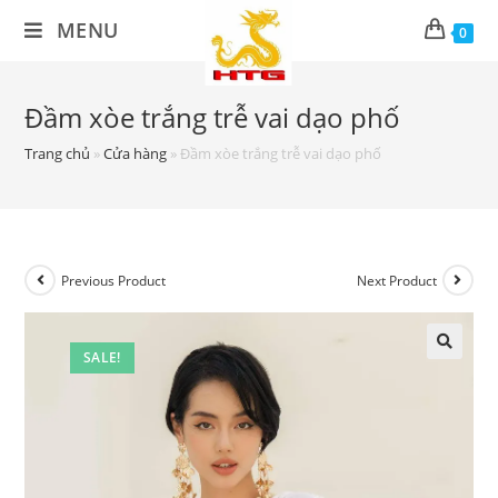
Skip
MENU
0
to
content
Đầm xòe trắng trễ vai dạo phố
Trang chủ
»
Cửa hàng
»
Đầm xòe trắng trễ vai dạo phố
Previous Product
Next Product
SALE!