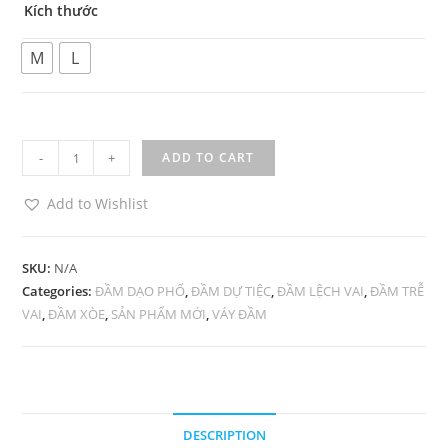
Kích thước
M
L
Đầm
-
+
ADD TO CART
xòe
trắng
Add to Wishlist
trễ
vai
SKU:
N/A
dạo
Categories:
ĐẦM DẠO PHỐ
,
ĐẦM DỰ TIỆC
,
ĐẦM LỆCH VAI
,
ĐẦM TRỄ
phố
VAI
,
ĐẦM XÒE
,
SẢN PHẨM MỚI
,
VÁY ĐẦM
quantity
DESCRIPTION