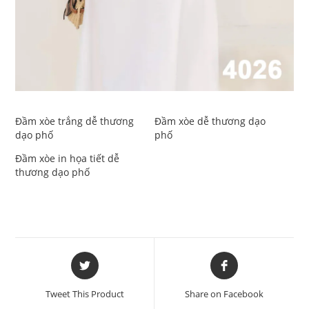
Đầm xòe trắng dễ thương
Đầm xòe dễ thương dạo
dạo phố
phố
Đầm xòe in họa tiết dễ
thương dạo phố
Opens
Opens
in
in
a
a
Tweet This Product
Share on Facebook
new
new