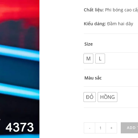
Chất liệu:
Phi bóng cao cấ
Kiểu dáng:
Đầm hai dây
Size
M
L
Màu sắc
ĐỎ
HỒNG
-
+
ADD 