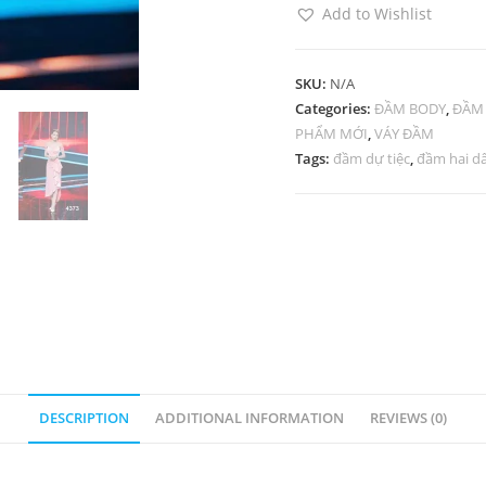
Add to Wishlist
SKU:
N/A
Categories:
ĐẦM BODY
,
ĐẦM
PHẨM MỚI
,
VÁY ĐẦM
Tags:
đầm dự tiệc
,
đầm hai d
DESCRIPTION
ADDITIONAL INFORMATION
REVIEWS (0)