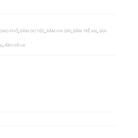
 DẠO PHỐ
,
ĐẦM DỰ TIỆC
,
ĐẦM HAI DÂY
,
ĐẦM TRỄ VAI
,
SẢN
ây
,
đầm trễ vai