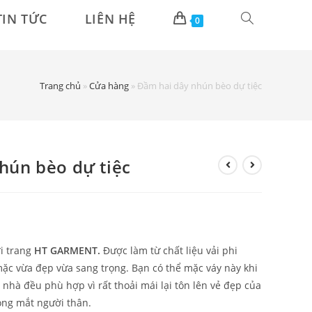
TIN TỨC
LIÊN HỆ
0
Trang chủ
»
Cửa hàng
»
Đầm hai dây nhún bèo dự tiệc
hún bèo dự tiệc
i trang
HT GARMENT.
Được làm từ chất liệu vải phi
ặc vừa đẹp vừa sang trọng. Bạn có thể mặc váy này khi
 nhà đều phù hợp vì rất thoải mái lại tôn lên vẻ đẹp của
ng mắt người thân.