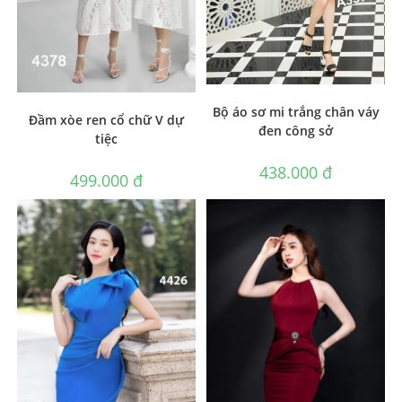
Bộ áo sơ mi trắng chân váy
Đầm xòe ren cổ chữ V dự
đen công sở
tiệc
438.000
₫
499.000
₫