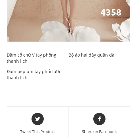
Đầm cổ chữ V tay phồng
Bộ áo hai dây quần dài
thanh lịch
Đầm peplum tay phối lưới
thanh lịch
Opens
Opens
in
in
a
a
Tweet This Product
Share on Facebook
new
new