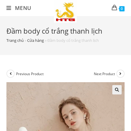
Skip
MENU
0
to
content
Đầm body cổ trắng thanh lịch
Trang chủ
»
Cửa hàng
»
Đầm body cổ trắng thanh lịch
Previous Product
Next Product