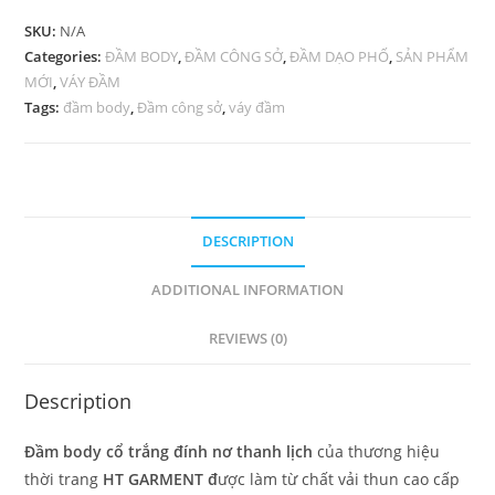
thanh
SKU:
N/A
lịch
Categories:
ĐẦM BODY
,
ĐẦM CÔNG SỞ
,
ĐẦM DẠO PHỐ
,
SẢN PHẨM
quantity
MỚI
,
VÁY ĐẦM
Tags:
đầm body
,
Đầm công sở
,
váy đầm
DESCRIPTION
ADDITIONAL INFORMATION
REVIEWS (0)
Description
Đầm body cổ trắng đính nơ thanh lịch
của thương hiệu
thời trang
HT GARMENT đ
ược làm từ chất vải thun cao cấp