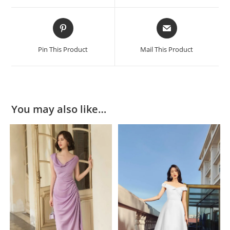
window
window
Opens
Opens
in
in
a
a
Pin This Product
Mail This Product
new
new
window
window
You may also like…