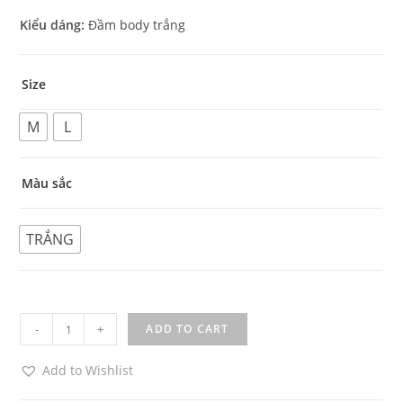
Kiểu dáng:
Đầm body trắng
Size
M
L
Màu sắc
TRẮNG
Đầm
-
+
ADD TO CART
body
cổ
Add to Wishlist
trắng