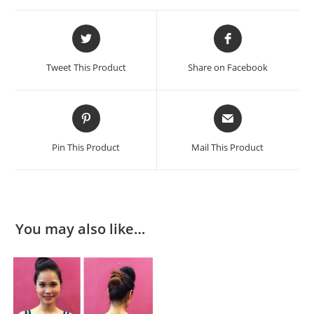
Opens
Opens
in
in
a
a
Tweet This Product
Share on Facebook
new
new
window
window
Opens
Opens
in
in
a
a
Pin This Product
Mail This Product
new
new
window
window
You may also like…