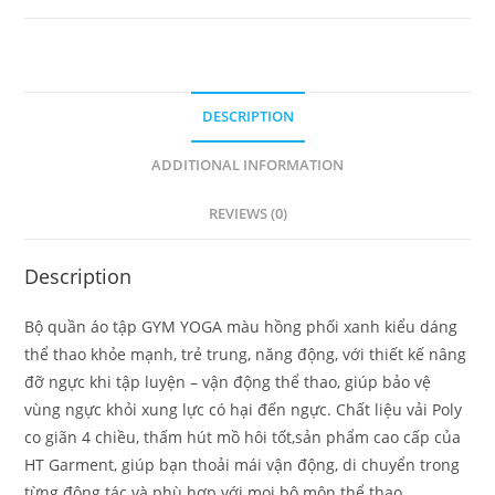
yoga
quantity
DESCRIPTION
ADDITIONAL INFORMATION
REVIEWS (0)
Description
Bộ quần áo tập GYM YOGA màu hồng phối xanh kiểu dáng
thể thao khỏe mạnh, trẻ trung, năng động, với thiết kế nâng
đỡ ngực khi tập luyện – vận động thể thao, giúp bảo vệ
vùng ngực khỏi xung lực có hại đến ngực. Chất liệu vải Poly
co giãn 4 chiều, thấm hút mồ hôi tốt,sản phẩm cao cấp của
HT Garment, giúp bạn thoải mái vận động, di chuyển trong
từng động tác và phù hợp với mọi bộ môn thể thao.