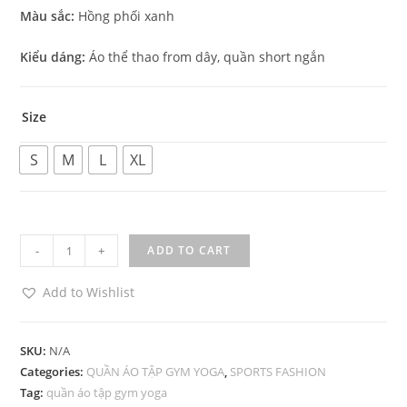
Màu sắc:
Hồng phối xanh
Kiểu dáng:
Áo thể thao from dây, quần short ngắn
Size
S
M
L
XL
Bộ
-
+
ADD TO CART
quần
áo
Add to Wishlist
hồng
phối
SKU:
N/A
xanh
Categories:
QUẦN ÁO TẬP GYM YOGA
,
SPORTS FASHION
tập
Tag:
quần áo tập gym yoga
Gym