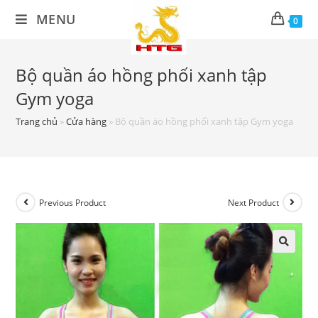
Skip
MENU
0
to
content
Bộ quần áo hồng phối xanh tập
Gym yoga
Trang chủ
»
Cửa hàng
»
Bộ quần áo hồng phối xanh tập Gym yoga
Previous Product
Next Product